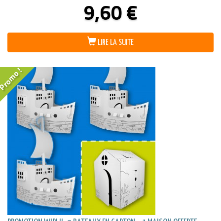
9,60
€
LIRE LA SUITE
Promo !