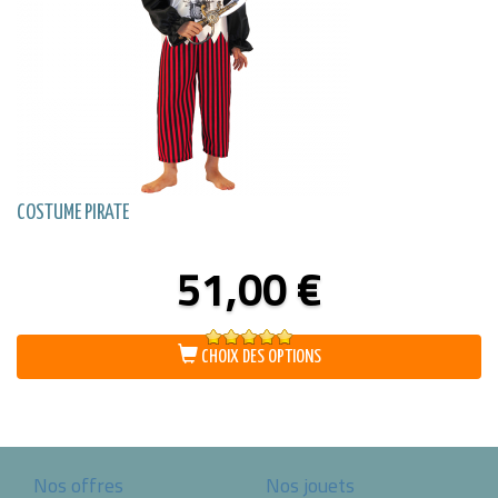
COSTUME PIRATE
51,00
€
Note
5.00
CHOIX DES OPTIONS
sur 5
Nos offres
Nos jouets