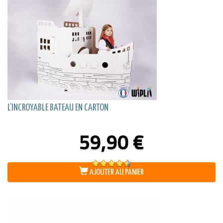
L’INCROYABLE BATEAU EN CARTON
59,90
€
Note
4.50
AJOUTER AU PANIER
sur 5