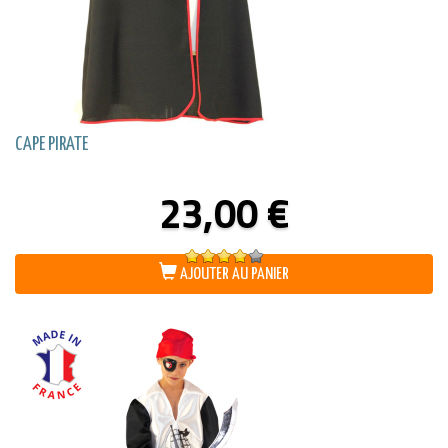
CAPE PIRATE
23,00
€
Note
4.00
AJOUTER AU PANIER
sur 5