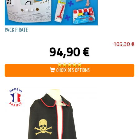
PACK PIRATE
105,30
€
94,90
€
Note
5.00
CHOIX DES OPTIONS
sur 5