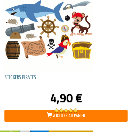
STICKERS PIRATES
4,90
€
Note
5.00
AJOUTER AU PANIER
sur 5