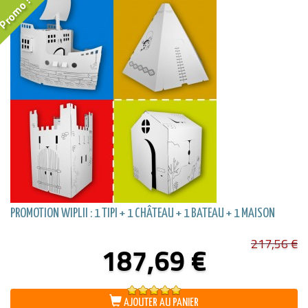
Promo !
PROMOTION WIPLII : 1 TIPI + 1 CHÂTEAU + 1 BATEAU + 1 MAISON
217,56
€
187,69
€
Note
5.00
AJOUTER AU PANIER