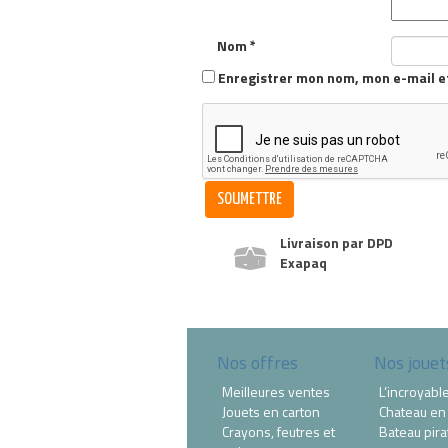
Nom
*
Enregistrer mon nom, mon e-mail e
Livraison par DPD
Exapaq
Nos offres
Nos jouet
Meilleures ventes
L’incroyabl
Jouets en carton
Chateau en
Crayons, feutres et
Bateau pira