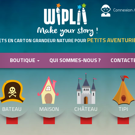
Connexion /
Make your story !
PETITS AVENTURI
ETS EN CARTON GRANDEUR NATURE POUR
BOUTIQUE
QUI SOMMES-NOUS ?
CONTACT
BATEAU
MAISON
CHÂTEAU
TIPI