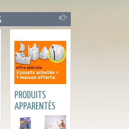
S
offre spéciale
3 jouets achetés =
1 maison offerte
PRODUITS
EN SAVOIR PLUS
APPARENTÉS