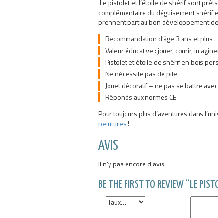
Le pistolet et l’étoile de shérif sont prê
complémentaire du déguisement shérif et s
prennent part au bon développement de 
Recommandation d’âge 3 ans et plus
Valeur éducative : jouer, courir, imagin
Pistolet et étoile de shérif en bois pe
Ne nécessite pas de pile
Jouet décoratif – ne pas se battre avec
Réponds aux normes CE
Pour toujours plus d’aventures dans l’un
peintures
!
AVIS
Il n’y pas encore d’avis.
BE THE FIRST TO REVIEW “LE PISTO