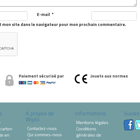
E-mail
*
t mon site dans le navigateur pour mon prochain commentaire.
Paiement sécurisé par
Jouets aux normes
s
A propos de
Informations
Suivez
Wiplii
e
Mentions légales
Contactez-nous
 carton
Conditions
Qui sommes-nous
te en
générales de