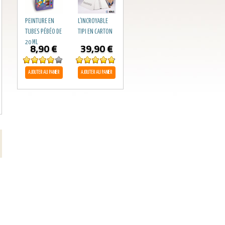
PEINTURE EN
L’INCROYABLE
TUBES PÉBÉO DE
TIPI EN CARTON
20 ML
8,90
€
39,90
€
Note
4.00
Note
4.80
AJOUTER AU PANIER
AJOUTER AU PANIER
sur 5
sur 5