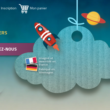
 Inscription
Mon panier
ERS
EZ-NOUS
Imaginé et
assemblé en
France.
Fabriqué en
Allemagne.