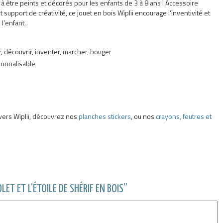
ts à être peints et décorés pour les enfants de 3 à 8 ans ! Accessoire
upport de créativité, ce jouet en bois Wiplii encourage l’inventivité et
l’enfant.
er, découvrir, inventer, marcher, bouger
rsonnalisable
ivers Wiplii, découvrez nos
planches stickers
, ou nos
crayons, feutres et
LET ET L‘ÉTOILE DE SHÉRIF EN BOIS”