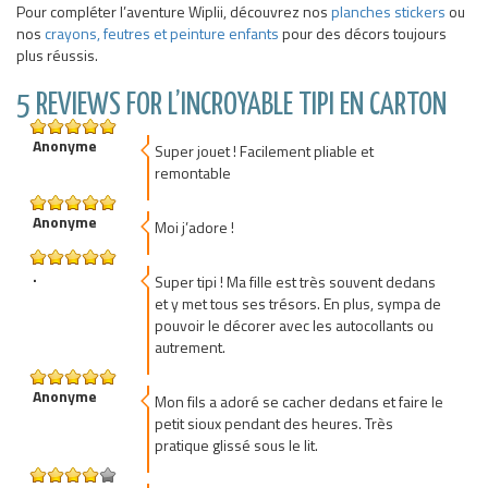
Pour compléter l’aventure Wiplii, découvrez nos
planches stickers
ou
nos
crayons, feutres et peinture enfants
pour des décors toujours
plus réussis.
5 REVIEWS FOR L’INCROYABLE TIPI EN CARTON
5
Anonyme
out of 5
Super jouet ! Facilement pliable et
remontable
5
Anonyme
out of 5
Moi j’adore !
5
.
out of 5
Super tipi ! Ma fille est très souvent dedans
et y met tous ses trésors. En plus, sympa de
pouvoir le décorer avec les autocollants ou
autrement.
5
Anonyme
out of 5
Mon fils a adoré se cacher dedans et faire le
petit sioux pendant des heures. Très
pratique glissé sous le lit.