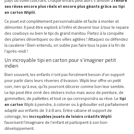
pays du soleil couchant. Chaque enfant peut alors s’amuser à
rendre
ses rêves encore plus réels et encore plus géants grâce au tipi
en carton Wiplii
.
Ce jouet est complètement personnalisable et facile à monter et
démonter. Il peut être exploré à l’infini et devenir tour à tour le repaire
des cowboys ou bien le tipi du grand manitou. Partez à la conquête
des plaines désertiques ou des villes agitées ! Attaquez ou défendez
la cavalerie ! Bien entendu, on oublie pas faire tous la paix à la fin de
l’après-midi !
Un incroyable tipi en carton pour s’imaginer petit
indien
Bien souvent, les enfants n’ont pas forcément besoin d’un support
pour partir dans leurs rêveries d’évasion. Wiplii leur offre un petit
coin, rien qu’à eux, qu’ils pourront décorer comme bon leur semble.
Le tipi peut être orné des stickers inclus mais aussi de peinture, de
gommettes, de paillettes et tout ce qui correspondra au rêve. Le
tipi
en carton
Wiplii à peindre, à colorier ou à gribouiller est parfaitement
adapté aux enfants de 3 à 8 ans. Entre cabane et support de
coloriage, les
incroyables jouets de loisirs créatifs Wiplii
favorisent l’imaginaire de l’enfant et participent à son bon
développement.