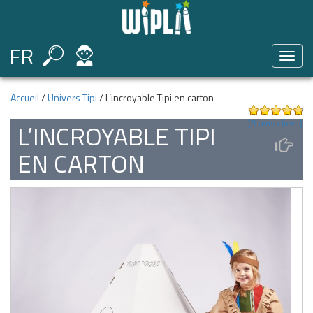
FR
Toggl
naviga
Accueil
/
Univers Tipi
/ L’incroyable Tipi en carton
Noté
(
5
avis client)
4.80
L’INCROYABLE TIPI
sur 5 basé
sur
EN CARTON
5
notations
client