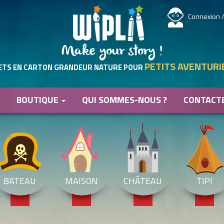
Connexion /
Make your story !
PETITS AVENTURI
ETS EN CARTON GRANDEUR NATURE POUR
BOUTIQUE
QUI SOMMES-NOUS ?
CONTACT
BATEAU
MAISON
CHÂTEAU
TIPI