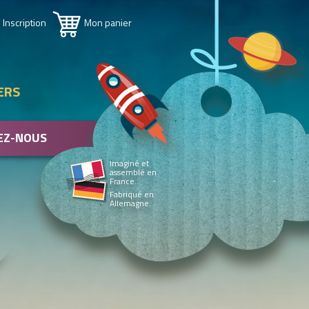
 Inscription
Mon panier
ERS
EZ-NOUS
Imaginé et
assemblé en
France.
Fabriqué en
Allemagne.