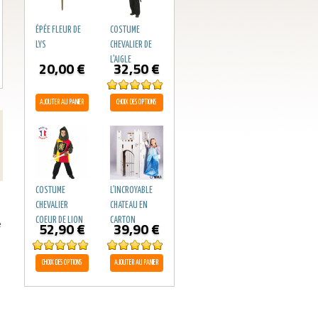
ÉPÉE FLEUR DE
COSTUME
LYS
CHEVALIER DE
L’AIGLE
20,00
€
32,50
€
Note
5.00
AJOUTER AU PANIER
CHOIX DES OPTIONS
sur 5
COSTUME
L’INCROYABLE
CHEVALIER
CHATEAU EN
COEUR DE LION
CARTON
e
52,90
€
39,90
€
Note
5.00
Note
4.89
CHOIX DES OPTIONS
AJOUTER AU PANIER
sur 5
sur 5