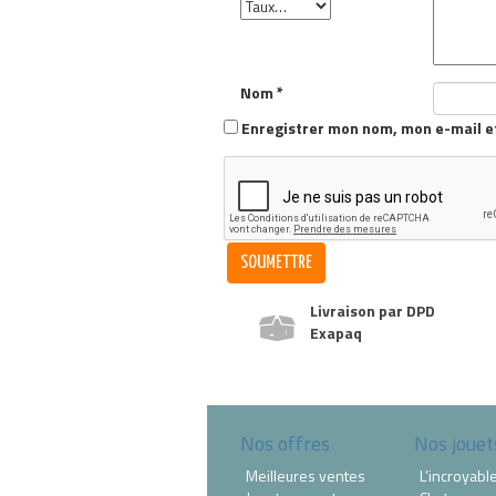
Nom
*
Enregistrer mon nom, mon e-mail e
Livraison par DPD
Exapaq
Nos offres
Nos jouet
Meilleures ventes
L’incroyabl