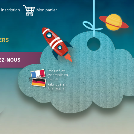
 Inscription
Mon panier
ERS
EZ-NOUS
Imaginé et
assemblé en
France.
Fabriqué en
Allemagne.