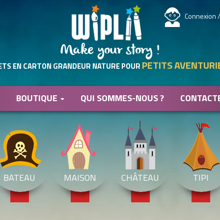
Connexion /
Make your story !
PETITS AVENTURI
ETS EN CARTON GRANDEUR NATURE POUR
BOUTIQUE
QUI SOMMES-NOUS ?
CONTACT
BATEAU
MAISON
CHÂTEAU
TIPI