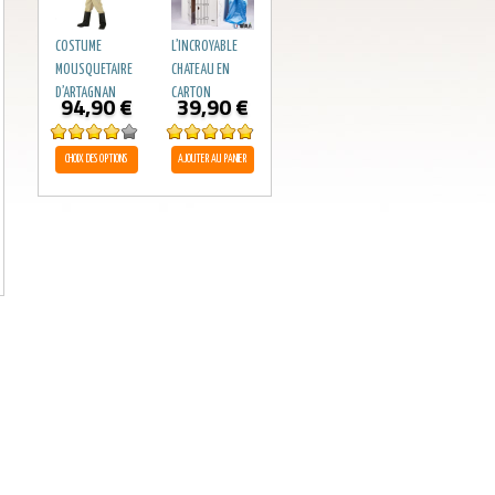
COSTUME
L’INCROYABLE
MOUSQUETAIRE
CHATEAU EN
D’ARTAGNAN
CARTON
94,90
€
39,90
€
Note
4.00
Note
4.89
CHOIX DES OPTIONS
AJOUTER AU PANIER
sur 5
sur 5