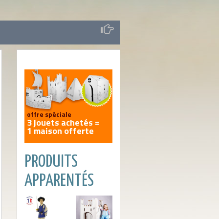
offre spéciale
3 jouets achetés =
1 maison offerte
PRODUITS
EN SAVOIR PLUS
APPARENTÉS