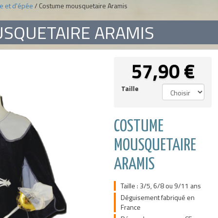
e et d'épée
/ Costume mousquetaire Aramis
SQUETAIRE ARAMIS
57,90
€
Taille
COSTUME
MOUSQUETAIRE
ARAMIS
Taille : 3/5, 6/8 ou 9/11 ans
Déguisement fabriqué en
France