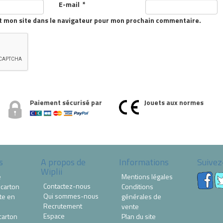
E-mail
*
t mon site dans le navigateur pour mon prochain commentaire.
Paiement sécurisé par
Jouets aux normes
s
A propos de
Informations
Suivez
Wiplii
e
Mentions légales
Contactez-nous
 carton
Conditions
Qui sommes-nous
te en
générales de
Recrutement
vente
Espace
carton
Plan du site