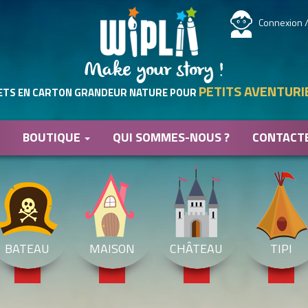
Connexion /
Make your story !
PETITS AVENTURI
ETS EN CARTON GRANDEUR NATURE POUR
BOUTIQUE
QUI SOMMES-NOUS ?
CONTACT
BATEAU
MAISON
CHÂTEAU
TIPI