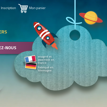
 Inscription
Mon panier
ERS
EZ-NOUS
Imaginé et
assemblé en
France.
Fabriqué en
Allemagne.