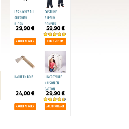
LES HACHES DU
COSTUME
GUERRIER
SAPEUR
BJORN
POMPIER
29,90
€
59,90
€
Note
5.00
AJOUTER AU PANIER
CHOIX DES OPTIONS
sur 5
HACHE EN BOIS
L’INCROYABLE
MAISON EN
CARTON
24,00
€
29,90
€
Note
4.50
AJOUTER AU PANIER
AJOUTER AU PANIER
sur 5