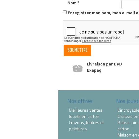
Nom
*
Enregistrer mon nom, mon e-mail e
Livraison par DPD
Exapaq
Nos offres
Nos jouet
Meilleures ventes
L’incroyabl
Jouets en carton
Chateau en
Crayons, feutres et
Bateau pira
peintures
carton
Maison en 