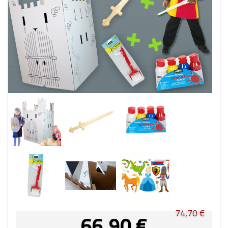
74,70
€
66,90
€