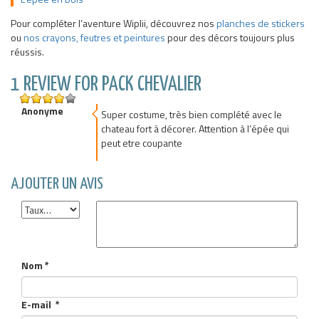
Pour compléter l’aventure Wiplii, découvrez nos
planches de stickers
ou
nos crayons, feutres et peintures
pour des décors toujours plus
réussis.
1 REVIEW FOR PACK CHEVALIER
4
Anonyme
out of 5
Super costume, très bien complété avec le
chateau fort à décorer. Attention à l’épée qui
peut etre coupante
AJOUTER UN AVIS
Nom
*
E-mail
*