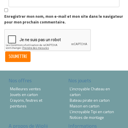
Enregistrer mon nom, mon e-mail et mon site dans le navigateur
pour mon prochain commentaire.
Nos offres
Nos jouets
Meilleures ventes
L’incroyable Chateau en
Jouets en carton
carton
Crayons, feutres et
Bateau pirate en carton
peintures
Maison en carton
L’incroyable Tipi en carton
Notices de montage
A propos de Wiplii
Informations