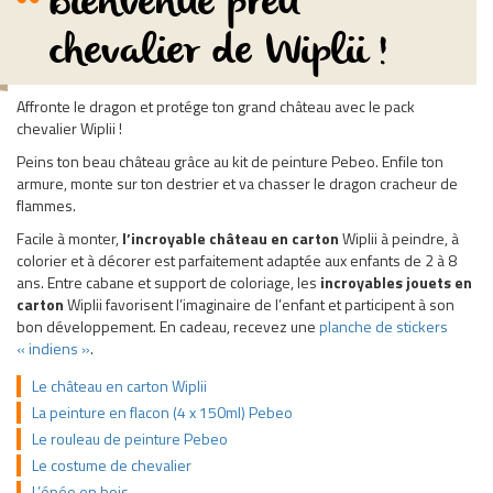
Bienvenue preu
chevalier de Wiplii !
Affronte le dragon et protége ton grand château avec le pack
chevalier Wiplii !
Peins ton beau château grâce au kit de peinture Pebeo. Enfile ton
armure, monte sur ton destrier et va chasser le dragon cracheur de
flammes.
Facile à monter,
l’incroyable château en carton
Wiplii à peindre, à
colorier et à décorer est parfaitement adaptée aux enfants de 2 à 8
ans. Entre cabane et support de coloriage, les
incroyables
jouets en
carton
Wiplii favorisent l’imaginaire de l’enfant et participent à son
bon développement. En cadeau, recevez une
planche de stickers
« indiens »
.
Le château en carton Wiplii
La peinture en flacon (4 x 150ml) Pebeo
Le rouleau de peinture Pebeo
Le costume de chevalier
L’épée en bois