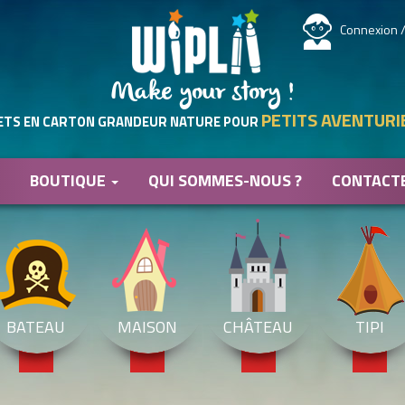
Connexion /
Make your story !
PETITS AVENTURI
ETS EN CARTON GRANDEUR NATURE POUR
BOUTIQUE
QUI SOMMES-NOUS ?
CONTACT
BATEAU
MAISON
CHÂTEAU
TIPI