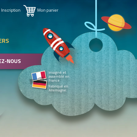
 Inscription
Mon panier
ERS
EZ-NOUS
Imaginé et
assemblé en
France.
Fabriqué en
Allemagne.