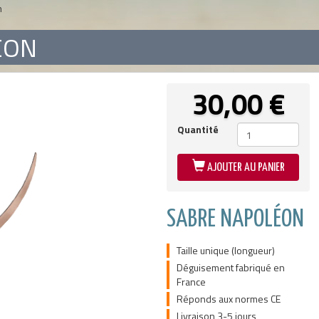
n
ÉON
30,00
€
Quantité
AJOUTER AU PANIER
SABRE NAPOLÉON
Taille unique (longueur)
Déguisement fabriqué en
France
Réponds aux normes CE
Livraison 3-5 jours