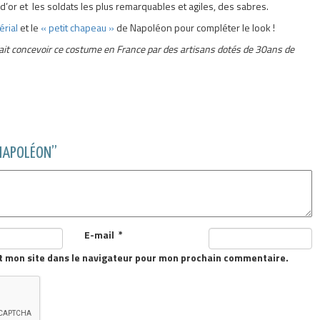
’or et les soldats les plus remarquables et agiles, des sabres.
érial
et le
« petit chapeau »
de Napoléon pour compléter le look !
a fait concevoir ce costume en France par des artisans dotés de 30ans de
 NAPOLÉON”
E-mail
*
t mon site dans le navigateur pour mon prochain commentaire.