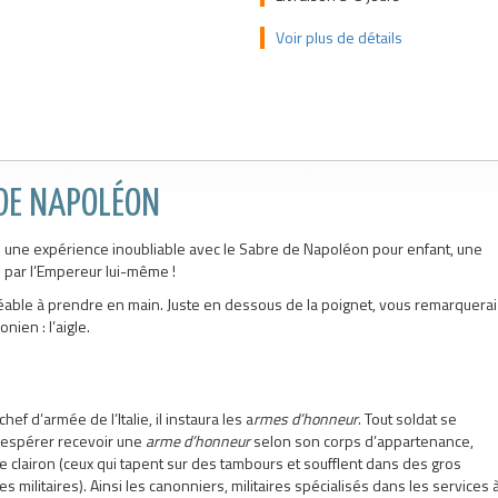
Voir plus de détails
 DE NAPOLÉON
e une expérience inoubliable avec le Sabre de Napoléon pour enfant, une
é par l’Empereur lui-même !
gréable à prendre en main. Juste en dessous de la poignet, vous remarquerai
nien : l’aigle.
f d’armée de l’Italie, il instaura les a
rmes d’honneur
. Tout soldat se
t espérer recevoir une
arme d’honneur
selon son corps d’appartenance,
e clairon (ceux qui tapent sur des tambours et soufflent dans des gros
militaires). Ainsi les canonniers, militaires spécialisés dans les services 