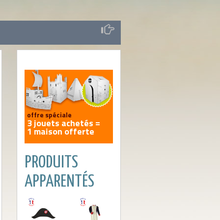
offre spéciale
3 jouets achetés =
1 maison offerte
PRODUITS
EN SAVOIR PLUS
APPARENTÉS